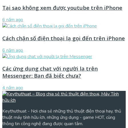
Tại sao không xem được youtube trên iPhone
6 năm ago
Cách chặn số điện thoại lạ gọi đến trên iPhone
6 năm ago
Các ứng dụng chat với người lạ trên
Messenger: Bạn đã biết chưa?
4 năm ago
Keythuthuat - Nơi chia sẻ những thủ thuật điện thoại hay, thủ
thuật máy tính hữu ích, những ứng dụng - game HOT, cùng
thông tin công nghệ đang được quan tâm.