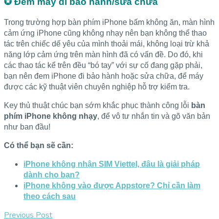
✪ Đem máy đi bảo hành/sửa chữa
Trong trường hợp bàn phím iPhone bấm không ăn, màn hình
cảm ứng iPhone cũng không nhạy nên bạn không thể thao
tác trên chiếc dế yêu của mình thoải mái, không loại trừ khả
năng lớp cảm ứng trên màn hình đã có vấn đề. Do đó, khi
các thao tác kể trên đều “bó tay” với sự cố đang gặp phải,
bạn nên đem iPhone đi bảo hành hoặc sửa chữa, để máy
được các kỹ thuật viên chuyên nghiệp hỗ trợ kiểm tra.
Key thủ thuật chúc bạn sớm khắc phục thành công lỗi
bàn
phím iPhone không nhạy
, để vô tư nhắn tin và gõ văn bản
như ban đầu!
Có thể bạn sẽ cần:
iPhone không nhận SIM Viettel, đâu là giải pháp
dành cho bạn?
iPhone không vào được Appstore? Chỉ cần làm
theo cách sau
Previous Post