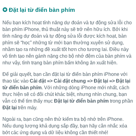
✪ Đặt lại từ điển bàn phím
Nếu bạn kích hoạt tính năng dự đoán và tự động sửa lỗi cho
bàn phím iPhone, thủ thuật này sẽ trở nên hữu ích. Bởi khi
tính năng dự đoán và tự động sửa lỗi được kích hoạt, bàn
phím sẽ “học” những từ mới bạn thường xuyên sử dụng,
nhằm tạo ra những đề xuất tốt hơn cho tương lai. Điều này
vô tình tạo nên gánh nặng cho bộ nhớ đệm của bàn phím và
như vậy, tình trạng bàn phím bấm không ăn xuất hiện.
Để giải quyết, bạn cần đặt lại từ điển bàn phím iPhone với
thao tác vào
Cài đặt => Cài đặt chung => Đặt lại => Đặt lại
từ điển bàn phím
. Với những dòng iPhone mới nhất, cách
thực hiện sẽ có đôi chút khác biệt, nhưng nhìn chung, bạn
vẫn có thể tìm thấy mục
Đặt lại từ điển bàn phím
trong phần
Đặt lại
trên máy.
Ngoài ra, bạn cũng nên thử kiểm tra bộ nhớ trên iPhone.
Nếu dung lượng khả dụng sắp đầy, bạn hãy cân nhắc xóa
bớt các ứng dụng và dữ liệu không cần thiết nhé!