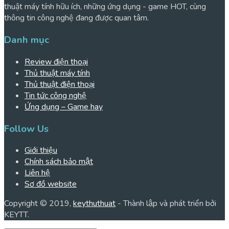
thuật máy tính hữu ích, những ứng dụng - game HOT, cùng
thông tin công nghệ đang được quan tâm.
Danh mục
Review điện thoại
Thủ thuật máy tính
Thủ thuật điện thoại
Tin tức công nghệ
Ứng dụng – Game hay
Follow Us
Giới thiệu
Chính sách bảo mật
Liên hệ
Sơ đồ website
Copyright © 2019,
keythuthuat
- Thành lập và phát triển bởi
KEYTT.