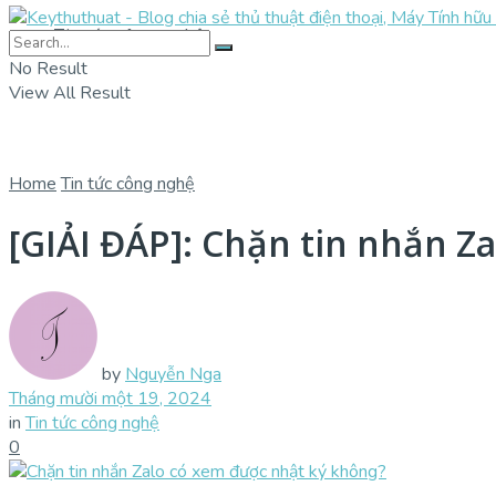
Tin tức công nghệ
No Result
View All Result
Home
Tin tức công nghệ
[GIẢI ĐÁP]: Chặn tin nhắn Z
by
Nguyễn Nga
Tháng mười một 19, 2024
in
Tin tức công nghệ
0