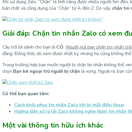
Khi sử dụng Zalo, “Chặn” là tính năng được nhiều người tìm đến, 
bản chất và công dụng của “Chặn” từ A đến Z. Do vậy,
chặn tin
Giải đáp: Chặn tin nhắn Zalo có xem đ
Câu trả lời dành cho bạn là
CÓ
.
N
gười mà bạn chặn tin nhắn trê
đăng. Đồng thời, dù xem được nhật ký, nhưng họ cũng không thể b
Trong trường hợp bạn muốn người bị chặn tin nhắn không thể xem
chọn
Bạn bè ngoại trừ
người bị chặn
là xong. Ngoài ra, bạn cũ
Có thể bạn quan tâm:
Cách khôi phục tin nhắn Zalo khi bị mất điện thoại
Hướng dẫn xử lý lỗi Zalo không nghe được tin nhắn t
Một vài thông tin hữu ích khác