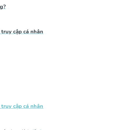
ng?
 truy cập cá nhân
 truy cập cá nhân