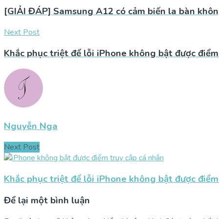
[GIẢI ĐÁP] Samsung A12 có cảm biến la bàn khô
Next Post
Khắc phục triệt để lỗi iPhone không bật được điểm
Nguyễn Nga
Next Post
Khắc phục triệt để lỗi iPhone không bật được điểm
Để lại một bình luận