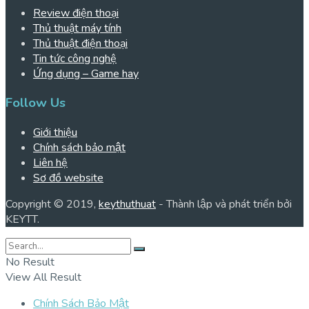
Review điện thoại
Thủ thuật máy tính
Thủ thuật điện thoại
Tin tức công nghệ
Ứng dụng – Game hay
Follow Us
Giới thiệu
Chính sách bảo mật
Liên hệ
Sơ đồ website
Copyright © 2019,
keythuthuat
- Thành lập và phát triển bởi
KEYTT.
No Result
View All Result
Chính Sách Bảo Mật