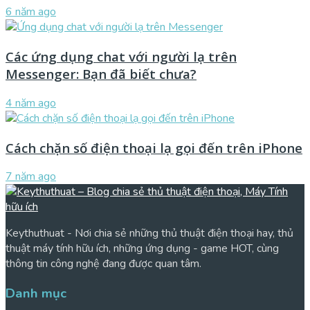
6 năm ago
Các ứng dụng chat với người lạ trên
Messenger: Bạn đã biết chưa?
4 năm ago
Cách chặn số điện thoại lạ gọi đến trên iPhone
7 năm ago
Keythuthuat - Nơi chia sẻ những thủ thuật điện thoại hay, thủ
thuật máy tính hữu ích, những ứng dụng - game HOT, cùng
thông tin công nghệ đang được quan tâm.
Danh mục