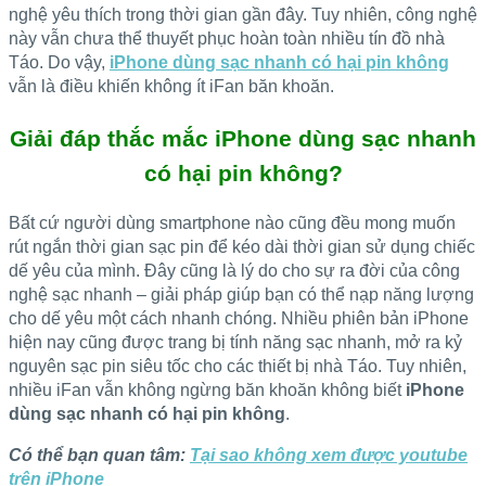
nghệ yêu thích trong thời gian gần đây. Tuy nhiên, công nghệ
này vẫn chưa thể thuyết phục hoàn toàn nhiều tín đồ nhà
Táo. Do vậy,
iPhone dùng sạc nhanh có hại pin không
vẫn là điều khiến không ít iFan băn khoăn.
Giải đáp thắc mắc iPhone dùng sạc nhanh
có hại pin không?
Bất cứ người dùng smartphone nào cũng đều mong muốn
rút ngắn thời gian sạc pin để kéo dài thời gian sử dụng chiếc
dế yêu của mình. Đây cũng là lý do cho sự ra đời của công
nghệ sạc nhanh – giải pháp giúp bạn có thể nạp năng lượng
cho dế yêu một cách nhanh chóng. Nhiều phiên bản iPhone
hiện nay cũng được trang bị tính năng sạc nhanh, mở ra kỷ
nguyên sạc pin siêu tốc cho các thiết bị nhà Táo. Tuy nhiên,
nhiều iFan vẫn không ngừng băn khoăn không biết
iPhone
dùng sạc nhanh có hại pin không
.
Có thể bạn quan tâm:
Tại sao không xem được youtube
trên iPhone