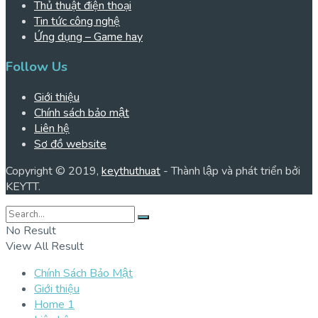
Thủ thuật điện thoại
Tin tức công nghệ
Ứng dụng – Game hay
Follow Us
Giới thiệu
Chính sách bảo mật
Liên hệ
Sơ đồ website
Copyright © 2019,
keythuthuat
- Thành lập và phát triển bởi
KEYTT.
No Result
View All Result
Chính Sách Bảo Mật
Giới thiệu
Home 1