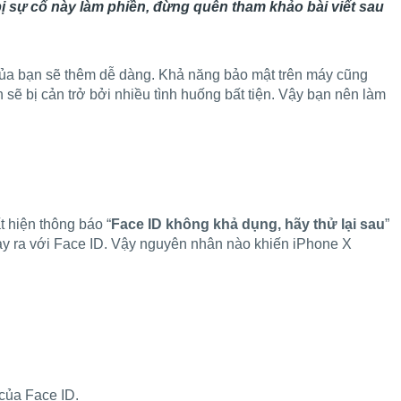
 bị sự cố này làm phiền, đừng quên tham khảo bài viết sau
 của bạn sẽ thêm dễ dàng. Khả năng bảo mật trên máy cũng
n sẽ bị cản trở bởi nhiều tình huống bất tiện. Vậy bạn nên làm
t hiện thông báo “
Face ID không khả dụng, hãy thử lại sau
”
ảy ra với Face ID. Vậy nguyên nhân nào khiến iPhone X
của Face ID.