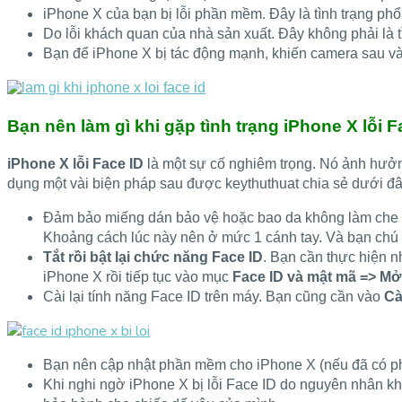
iPhone X của bạn bị lỗi phần mềm. Đây là tình trạng phổ
Do lỗi khách quan của nhà sản xuất. Đây không phải là 
Bạn để iPhone X bị tác động mạnh, khiến camera sau v
Bạn nên làm gì khi gặp tình trạng iPhone X lỗi F
iPhone X lỗi Face ID
là một sự cố nghiêm trọng. Nó ảnh hưởng
dụng một vài biện pháp sau được keythuthuat chia sẻ dưới đâ
Đảm bảo miếng dán bảo vệ hoặc bao da không làm che k
Khoảng cách lúc này nên ở mức 1 cánh tay. Và bạn chú
Tắt rồi bật lại chức năng Face ID
. Bạn cần thực hiện 
iPhone X rồi tiếp tục vào mục
Face ID và mật mã => M
Cài lại tính năng Face ID trên máy. Bạn cũng cần vào
Cà
Bạn nên cập nhật phần mềm cho iPhone X (nếu đã có phi
Khi nghi ngờ iPhone X bị lỗi Face ID do nguyên nhân khá