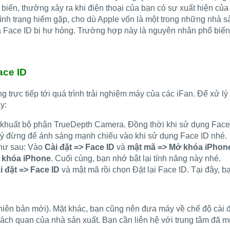
 biến, thường xảy ra khi điện thoại của bạn có sự xuất hiện của
tình trạng hiếm gặp, cho dù Apple vốn là một trong những nhà 
à Face ID bị hư hỏng. Trường hợp này là nguyên nhân phổ biế
ace ID
 trực tiếp tới quá trình trải nghiệm máy của các iFan. Để xử l
y:
huất bộ phận TrueDepth Camera. Đồng thời khi sử dụng Face 
 ý đừng để ánh sáng mạnh chiếu vào khi sử dụng Face ID nhé.
như sau: Vào
Cài đặt => Face ID
và
mật mã => Mở khóa iPhon
ở khóa iPhone
. Cuối cùng, bạn nhớ bật lại tính năng này nhé.
i đặt => Face ID
và mật mã rồi chọn Đặt lại Face ID. Tại đây, 
ên bản mới). Mặt khác, bạn cũng nên đưa máy về chế độ cài đặ
ch quan của nhà sản xuất. Bạn cần liên hệ với trung tâm đã mua 