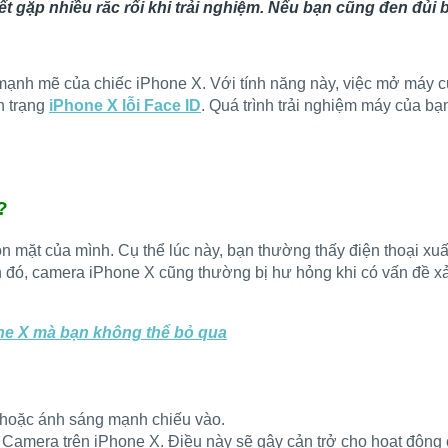
ết gặp nhiều rắc rối khi trải nghiệm. Nếu bạn cũng đen đủi
t mạnh mẽ của chiếc iPhone X. Với tính năng này, việc mở máy
h trạng
iPhone X lỗi Face ID
. Quá trình trải nghiệm máy của bạ
?
 mặt của mình. Cụ thể lúc này, bạn thường thấy điện thoại xuấ
h đó, camera iPhone X cũng thường bị hư hỏng khi có vấn đề x
ne X mà bạn không thể bỏ qua
 hoặc ánh sáng mạnh chiếu vào.
Camera trên iPhone X. Điều này sẽ gây cản trở cho hoạt động 