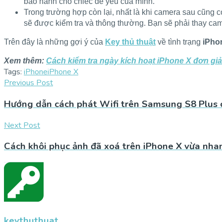
bảo hành cho chiếc dế yêu của mình.
Trong trường hợp còn lại, nhất là khi camera sau cũng 
sẽ được kiểm tra và thông thường. Bạn sẽ phải thay came
Trên đây là những gợi ý của
Key thủ thuật
về tình trạng
iPhon
Xem thêm:
Cách kiểm tra ngày kích hoạt iPhone X đơn gi
Tags:
iPhone
iPhone X
Previous Post
Hướng dẫn cách phát Wifi trên Samsung S8 Plus 
Next Post
Cách khôi phục ảnh đã xoá trên iPhone X vừa nhan
keythuthuat