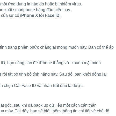
 một ứng dụng lạ nào đó hoặc bị nhiễm virus.
sản xuất smartphone hàng đầu hiện nay.
n của sự cố
iPhone X lỗi Face ID
.
ý tình trạng phiền phức chẳng ai mong muốn này. Bạn có thể áp
ID, bạn cũng cần để iPhone thẳng với khuôn mặt mình.
e
rồi tắt bỏ tính bỏ tính năng này. Sau đó, bạn khởi động lại
bạn chọn Cài Face ID và nhấn Bắt đầu là được.
t gốc, sau khi đã back up dữ liệu một cách cẩn thận
máy. Tại đây, bạn sẽ biết thêm thông tin chi tiết về chế độ