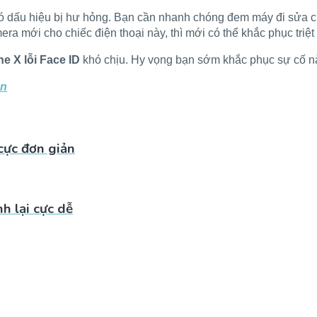
có dấu hiệu bị hư hỏng. Bạn cần nhanh chóng đem máy đi sửa chữ
ra mới cho chiếc điện thoại này, thì mới có thể khắc phục triệt
e X lỗi Face ID
khó chịu. Hy vọng bạn sớm khắc phục sự cố n
ản
cực đơn giản
h lại cực dễ