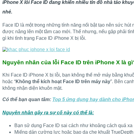
iPhone X lỗi Face ID đang khiến nhiều tín đồ nhà táo khuy
nhé.
Face ID là một trong những tính năng nổi bật tạo nên sức hú
được nâng lên một tầm cao mới. Thế nhưng, nếu gặp phải tìn
gì khi tình trạng Face ID iPhone X bị lỗi.
Nguyên nhân của lỗi Face ID trên iPhone X là gì
Khi Face ID iPhone X bị lỗi, bạn không thể mở máy bằng khuôn
hoặc “
Không thể kích hoạt Face ID trên máy này
”. Bên cạn
không nhận diện khuôn mặt.
Có thể bạn quan tâm:
Top 5 ứng dụng hay dành cho iPho
Nguyên nhân gây ra sự cố này có thể là:
Bạn sử dụng Face ID sai cách như khoảng cách quá xa
Miếng dán cường lực hoặc bao da che khuất TrueDepth 