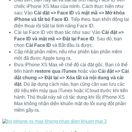
chiếc iPhone XS Max của mình. Cách thực hiện như
sau: Vào
Cài đặt => Face ID
và
mật mã => Mở khóa
iPhone và tắt bỏ Face ID
. Tiếp theo, bạn khởi động lại
điện thoại rồi bật lại tính năng Face ID.
Cài lại Face ID với thao tác như sau: Vào
Cài đặt =>
Face ID và mật mã => Đặt lại Face ID
. Sau đó, bạn
chọn
Cài Face ID
và Bắt đầu là được.
Cập nhật phần mềm, nếu như phiên bản phần mềm
mới đã được Apple tung ra.
Đưa iPhone XS Max về chế độ cài đặt gốc. Bạn có thể
tiến hành
restore qua iTunes
hoặc vào
Cài đặt => Cài
đặt chung => Đặt lại => Xóa tất cả nội dung và cài
đặt
. Dù áp dụng cách nào, bạn cũng cần sao lưu các
dữ liệu trên máy qua iTunes hoặc iCloud trước khi tiến
hành. Thủ thuật này sẽ có tác dụng khi lỗi iPhone XS
Max không nhận diện khuôn mặt do lỗi xung đột phần
mềm gây ra.