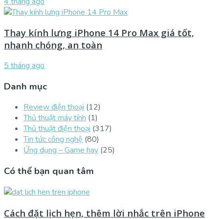
4 tháng ago
Thay kính lưng iPhone 14 Pro Max giá tốt,
nhanh chóng, an toàn
5 tháng ago
Danh mục
Review điện thoại
(12)
Thủ thuật máy tính
(1)
Thủ thuật điện thoại
(317)
Tin tức công nghệ
(80)
Ứng dụng – Game hay
(25)
Có thể bạn quan tâm
Cách đặt lịch hẹn, thêm lời nhắc trên iPhone