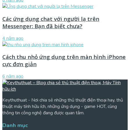
6 năm ago
Các ứng dụng chat với người lạ trên
Messenger: Bạn đã biết chưa?
4 năm ago
Cách thu nhỏ ứng dụng trên màn hình iPhone
cực đơn giản
6 năm ago
Keythuthuat - Nơi chia sẻ những thủ thuật điện thoại hay, thủ
thuật máy tính hữu ích, những ứng dụng - game HOT, cùng
thông tin công nghệ đang được quan tâm.
Danh mục