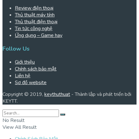
Review điện thoại
Thủ thuật máy tính
Thủ thuật điện thoại
Tin tức công nghệ
Ứng dụng – Game hay
Follow Us
Giới thiệu
Chính sách bảo mật
Liên hệ
Sơ đồ website
Copyright © 2019,
keythuthuat
- Thành lập và phát triển bởi
KEYTT.
No Result
View All Result
Chính Sách Bảo Mật