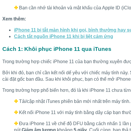
✤
Bạn cần nhớ tài khoản và mật khẩu của Apple ID (iClo
Xem thêm:
iPhone 11 bị tắt màn hình khi gọi, bình thường hay 
Cách tắt nguồn iPhone 11 khi bị liệt cảm ứng
Cách 1: Khôi phục iPhone 11 qua iTunes
Trong trường hợp chiếc iPhone 11 của bạn thường xuyên được 
Bởi khi đó, bạn chỉ cần kết nối dế yêu với chiếc máy tính này.
cài đặt gốc ban đầu. Sau khi khôi phục, bạn có thể mở iPhon
Trong trường hợp phổ biến hơn, đó là khi iPhone 11 chưa từng
✤
Tải/cập nhật iTunes phiên bản mới nhất trên máy tính.
✤
Kết nối iPhone 11 với máy tính bằng dây cáp bạn thư
✤
Đưa iPhone 11 về chế độ DFU bằng cách nhấn 1 lần
nút
Giảm âm lượng
khoảng
5 giây
. Cuối cùng, bạn thả t