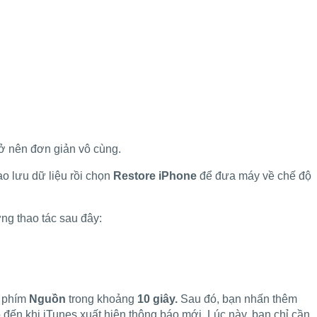
rở nên đơn giản vô cùng.
ao lưu dữ liệu rồi chọn
Restore iPhone
để đưa máy về chế độ
ng thao tác sau đây:
 phím
Nguồn
trong khoảng
10 giây.
Sau đó, bạn nhấn thêm
 đến khi iTunes xuất hiện thông báo mới. Lúc này, bạn chỉ cần