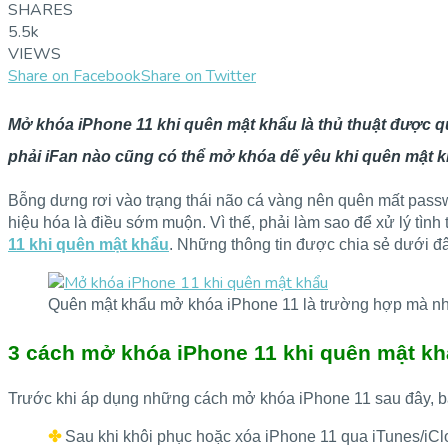
SHARES
5.5k
VIEWS
Share on Facebook
Share on Twitter
Mở khóa iPhone 11 khi quên mật khẩu là thủ thuật được q
phải iFan nào cũng có thể mở khóa dế yêu khi quên mật 
Bỗng dưng rơi vào trạng thái não cá vàng nên quên mất passw
hiệu hóa là điều sớm muộn. Vì thế, phải làm sao để xử lý tình
11 khi quên mật khẩu
. Những thông tin được chia sẻ dưới đ
Quên mật khẩu mở khóa iPhone 11 là trường hợp mà nh
3 cách mở khóa iPhone 11 khi quên mật kh
Trước khi áp dụng những cách mở khóa iPhone 11 sau đây, bạ
✤
Sau khi khôi phục hoặc xóa iPhone 11 qua iTunes/iClo