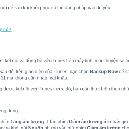
ud) để sau khi khôi phục có thể đăng nhập vào dế yêu.
sự cố?
kết nối và đồng bộ với iTunes trên máy tính, mọi chuyện sẽ t
 Sau đó, trên giao diện của iTunes, bạn chọn
Backup Now
để s
e 11 mà không cần nhập mật khẩu.
 được kết nối với iTunes trước đó, bạn cần thực hiện theo nhữ
ờng dùng.
 phím
Tăng âm lượng
, 1 lần phím
Giảm âm lượng
rồi nhấn giữ
ay ra khỏi nút
Nguồn
nhưng vẫn giữ phím
Giảm âm lượng
cho