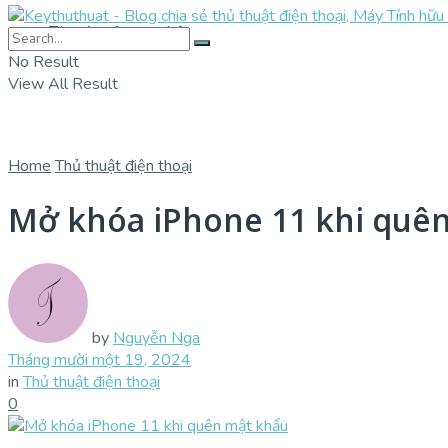
Tin tức công nghệ
No Result
View All Result
Home
Thủ thuật điện thoại
Mở khóa iPhone 11 khi quên
by
Nguyễn Nga
Tháng mười một 19, 2024
in
Thủ thuật điện thoại
0