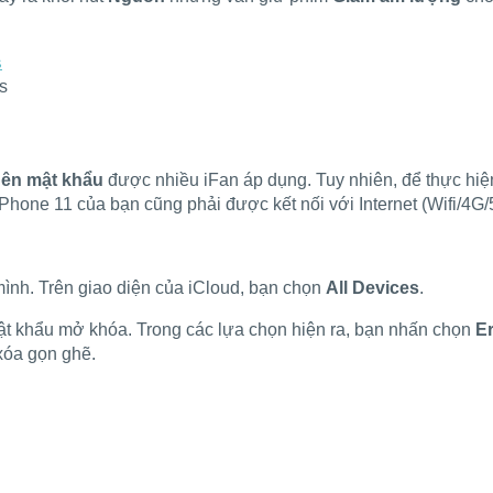
s
uên mật khẩu
được nhiều iFan áp dụng. Tuy nhiên, để thực hiện
iPhone 11 của bạn cũng phải được kết nối với Internet (Wifi/4G/
ình. Trên giao diện của iCloud, bạn chọn
All Devices
.
ật khẩu mở khóa. Trong các lựa chọn hiện ra, bạn nhấn chọn
E
xóa gọn ghẽ.