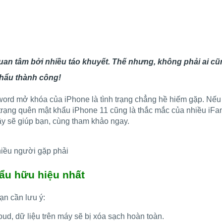
uan tâm bởi nhiều táo khuyết. Thế nhưng, không phải ai cũ
khẩu thành công!
ord mở khóa của iPhone là tình trạng chẳng hề hiếm gặp. Nếu 
 trạng quên mật khẩu iPhone 11 cũng là thắc mắc của nhiều iFan
ây sẽ giúp bạn, cùng tham khảo ngay.
iều người gặp phải
ẩu hữu hiệu nhất
n cần lưu ý:
ud, dữ liệu trên máy sẽ bị xóa sạch hoàn toàn.