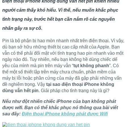
Điện thoại iPhone không dùng vẫn hết pin khiến nhiều
người cảm thấy khó hiểu. Vì thế, nếu muốn khắc phục
tình trạng này, trước hết bạn cần nắm rõ các nguyên
nhân gây ra sự cố.
Pin là bộ phận bị hao mòn nhanh nhất trên điện thoại. Vì vậy,
dù bạn sở hữu những thiết bị cao cấp nhất của Apple. Bạn
vẫn có thể phải đối mặt với tình trạng hao pin nhanh vào một
ngày nào đó. Tuy nhiên, nếu bạn không hề dùng chiếc dế
yêu của mình mà pin trên máy vẫn “
tụt không phanh
”. Có
thể một số thiết lập trên máy chưa chuẩn, phần mềm của
máy bị lỗi hoặc phần cứng của máy đã gặp phải những vấn
đề nghiêm trọng. Vậy
tại sao điện thoại iPhone không
dùng vẫn hết pin
. Giải pháp cho tình trạng này là gì?
Nếu như đột nhiên chiếc iPhone của bạn không phát
được wifi. Bạn có thể khắc phục nó thông qua bài viết
sau đây:
Điện thoại iPhone không phát được Wifi