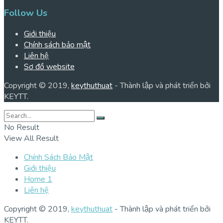
Follow Us
Giới thiệu
Chính sách bảo mật
Liên hệ
Sơ đồ website
Copyright © 2019,
keythuthuat
- Thành lập và phát triển bởi
KEYTT.
No Result
View All Result
Chính Sách Bảo Mật
Giới thiệu
Home 1
Liên hệ
Copyright © 2019,
keythuthuat
- Thành lập và phát triển bởi
KEYTT.