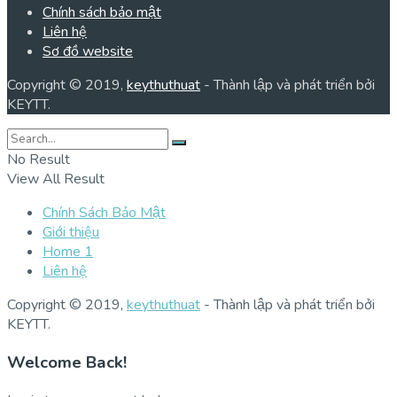
Chính sách bảo mật
Liên hệ
Sơ đồ website
Copyright © 2019,
keythuthuat
- Thành lập và phát triển bởi
KEYTT.
No Result
View All Result
Chính Sách Bảo Mật
Giới thiệu
Home 1
Liên hệ
Copyright © 2019,
keythuthuat
- Thành lập và phát triển bởi
KEYTT.
Welcome Back!