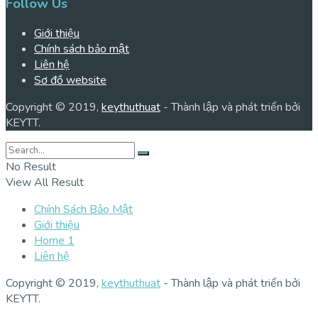
Follow Us
Giới thiệu
Chính sách bảo mật
Liên hệ
Sơ đồ website
Copyright © 2019,
keythuthuat
- Thành lập và phát triển bởi
KEYTT.
No Result
View All Result
Chính Sách Bảo Mật
Giới thiệu
Home 1
Liên hệ
Copyright © 2019,
keythuthuat
- Thành lập và phát triển bởi
KEYTT.