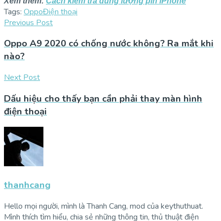
Xem thêm:
Cách kiểm tra dung lượng pin iPhone
Tags:
Oppo
Điện thoại
Previous Post
Oppo A9 2020 có chống nước không? Ra mắt khi
nào?
Next Post
Dấu hiệu cho thấy bạn cần phải thay màn hình
điện thoại
thanhcang
Hello mọi người, mình là Thanh Cang, mod của keythuthuat.
Mình thích tìm hiểu, chia sẻ những thông tin, thủ thuật điện