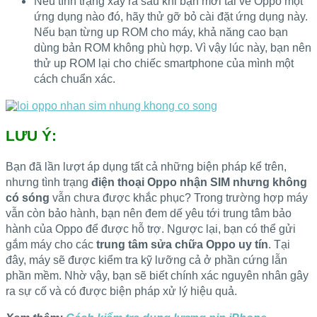
Nếu tình trạng xảy ra sau khi bạn mới tải về Oppo một
ứng dụng nào đó, hãy thử gỡ bỏ cài đặt ứng dụng này.
Nếu bạn từng up ROM cho máy, khả năng cao bạn
dùng bản ROM không phù hợp. Vì vậy lúc này, bạn nên
thử up ROM lại cho chiếc smartphone của mình một
cách chuẩn xác.
LƯU Ý:
Bạn đã lần lượt áp dụng tất cả những biện pháp kể trên,
nhưng tình trạng
điện thoại Oppo nhận SIM nhưng không
có sóng
vẫn chưa được khắc phục? Trong trường hợp máy
vẫn còn bảo hành, bạn nên đem dế yêu tới trung tâm bảo
hành của Oppo để được hỗ trợ. Ngược lại, bạn có thể gửi
gắm máy cho các
trung tâm sửa chữa Oppo uy tín
. Tại
đây, máy sẽ được kiểm tra kỹ lưỡng cả ở phần cứng lẫn
phần mềm. Nhờ vậy, bạn sẽ biết chính xác nguyên nhân gây
ra sự cố và có được biện pháp xử lý hiệu quả.