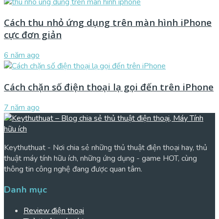
Cách thu nhỏ ứng dụng trên màn hình iPhone
cực đơn giản
6 năm ago
Cách chặn số điện thoại lạ gọi đến trên iPhone
7 năm ago
Keythuthuat - Nơi chia sẻ những thủ thuật điện thoại hay, thủ
thuật máy tính hữu ích, những ứng dụng - game HOT, cùng
thông tin công nghệ đang được quan tâm.
Danh mục
Review điện thoại