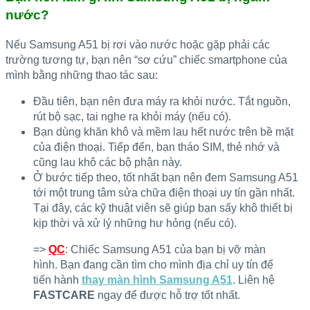
nước?
Nếu Samsung A51 bị rơi vào nước hoặc gặp phải các
trường tương tự, bạn nên “sơ cứu” chiếc smartphone của
mình bằng những thao tác sau:
Đầu tiên, bạn nên đưa máy ra khỏi nước. Tắt nguồn,
rút bộ sạc, tai nghe ra khỏi máy (nếu có).
Bạn dùng khăn khô và mềm lau hết nước trên bề mặt
của điện thoại. Tiếp đến, bạn tháo SIM, thẻ nhớ và
cũng lau khô các bộ phận này.
Ở bước tiếp theo, tốt nhất bạn nên đem Samsung A51
tới một trung tâm sửa chữa điện thoại uy tín gần nhất.
Tại đây, các kỹ thuật viên sẽ giúp bạn sấy khô thiết bị
kịp thời và xử lý những hư hỏng (nếu có).
=>
QC
: Chiếc Samsung A51 của bạn bị vỡ màn
hình. Bạn đang cần tìm cho mình địa chỉ uy tín để
tiến hành
thay màn hình Samsung A51
. Liên hệ
FASTCARE
ngay để được hỗ trợ tốt nhất.