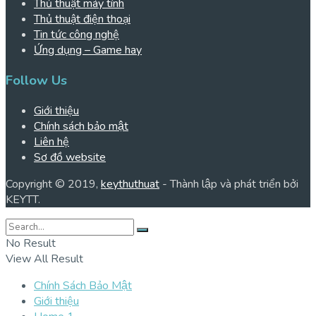
Thủ thuật máy tính
Thủ thuật điện thoại
Tin tức công nghệ
Ứng dụng – Game hay
Follow Us
Giới thiệu
Chính sách bảo mật
Liên hệ
Sơ đồ website
Copyright © 2019,
keythuthuat
- Thành lập và phát triển bởi
KEYTT.
No Result
View All Result
Chính Sách Bảo Mật
Giới thiệu